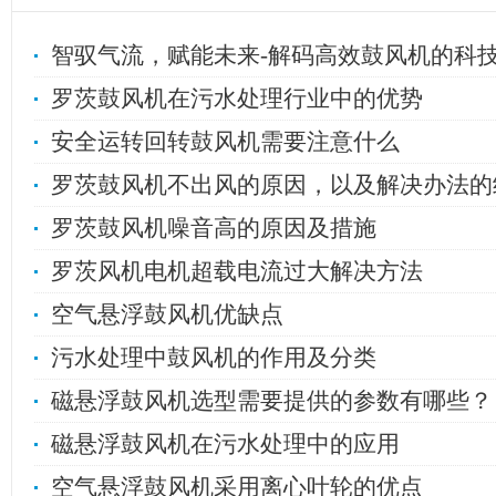
智驭气流，赋能未来-解码高效鼓风机的科
罗茨鼓风机在污水处理行业中的优势
安全运转回转鼓风机需要注意什么
罗茨鼓风机不出风的原因，以及解决办法的
罗茨鼓风机噪音高的原因及措施
罗茨风机电机超载电流过大解决方法
空气悬浮鼓风机优缺点
污水处理中鼓风机的作用及分类
磁悬浮鼓风机选型需要提供的参数有哪些？
磁悬浮鼓风机在污水处理中的应用
空气悬浮鼓风机采用离心叶轮的优点