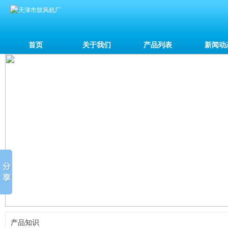
首页
关于我们
产品列表
新闻动
产品知识