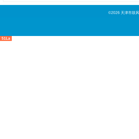
©2026 天津市鼓
51La